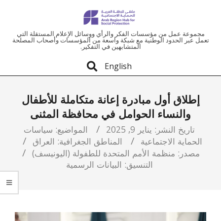
ملتقى
مجموعة عمل من مؤسسات الفكر والرأي ووسائل الإعلام المستقلة التي
تعمل عبر الحدود الوطنية مع شبكة واسعة من المؤسسات وأصحاب المصلحة
المتشابهين في التفكير.
المنطقة
English
العربية
إطلاق أول مبادرة إعانة متكاملة للأطفال
للحماية
والنساء الحوامل في محافظة المثنى
الاجتماعية
تاريخ النشر:
يناير 9, 2025
المواضيع:
سياسات
الحماية الاجتماعية
المناطق الجغرافية:
العراق
مصدر:
منظمة الأمم المتحدة للطفولة (اليونيسف)
التنسيق:
البيانات الرسمية