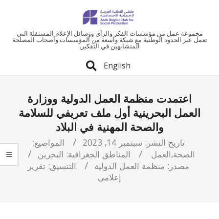
ملتقى
مجموعة عمل من مؤسسات الفكر والرأي ووسائل الإعلام المستقلة التي
تعمل عبر الحدود الوطنية مع شبكة واسعة من المؤسسات وأصحاب المصلحة
المتشابهين في التفكير.
المنطقة
English
العربية
اعتمدت منظمة العمل الدولية ووزارة
للحماية
العمل البحرينية أول ملف تعريفي للسلامة
والصحة المهنية في البلاد
الاجتماعية
تاريخ النشر:
سبتمبر 14, 2023
المواضيع:
الصحة
,
العمل
المناطق الجغرافية:
البحرين
مصدر:
منظمة العمل الدولية
التنسيق:
تقرير
إعلامي