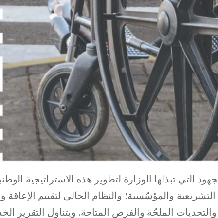
هود التي تبذلها الوزارة لتطوير هذه الاستراتيجية الوطني
ر التشريعية والمؤسّسية؛ والنظام الحالي لتقييم الإعاقة و
 والتحديات الملحّة والفرص المتاحة. ويتناول التقرير ال