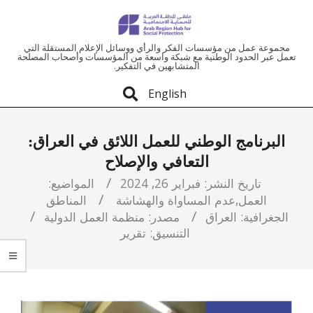
ملتقى
مجموعة عمل من مؤسسات الفكر والرأي ووسائل الإعلام المستقلة التي
تعمل عبر الحدود الوطنية مع شبكة واسعة من المؤسسات وأصحاب المصلحة
المتشابهين في التفكير.
المنطقة
English
العربية
البرنامج الوطني للعمل اللائق في العراق:
للحماية
التعافي والإصلاح
الاجتماعية
تاريخ النشر:
فبراير 26, 2024
المواضيع:
العمل
,
عدم المساواة والهشاشة
المناطق
الجغرافية:
العراق
مصدر:
منظمة العمل الدولية
التنسيق:
تقرير