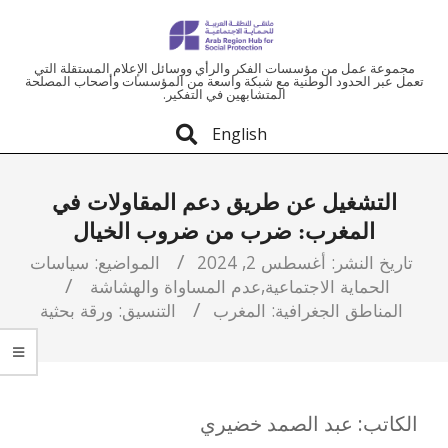
ملتقى
مجموعة عمل من مؤسسات الفكر والرأي ووسائل الإعلام المستقلة التي
تعمل عبر الحدود الوطنية مع شبكة واسعة من المؤسسات وأصحاب المصلحة
المتشابهين في التفكير.
المنطقة
English
العربية
التشغيل عن طريق دعم المقاولات في
للحماية
المغرب: ضرب من ضروب الخيال
الاجتماعية
تاريخ النشر:
أغسطس 2, 2024
المواضيع:
سياسات
الحماية الاجتماعية
,
عدم المساواة والهشاشة
المناطق الجغرافية:
المغرب
التنسيق:
ورقة بحثية
الكاتب: عبد الصمد خضيري