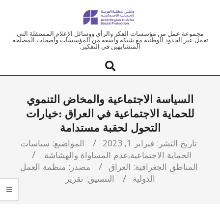
ملتقى
مجموعة عمل من مؤسسات الفكر والرأي ووسائل الإعلام المستقلة التي
تعمل عبر الحدود الوطنية مع شبكة واسعة من المؤسسات وأصحاب المصلحة
المتشابهين في التفكير.
المنطقة
العربية
السياسة الاجتماعية والمخاض التنموي
للحماية
للحماية الاجتماعية في العراق :خيارات
التحول لحقبة مستدامة
الاجتماعية
تاريخ النشر:
فبراير 1, 2023
المواضيع:
سياسات
الحماية الاجتماعية
,
عدم المساواة والهشاشة
المناطق الجغرافية:
العراق
مصدر:
منظمة العمل
الدولية
التنسيق:
تقرير