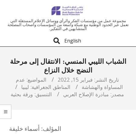
ملتقى
مجموعة عمل من مؤسسات الفكر والرأي ووسائل الإعلام المستقلة التي
تعمل عبر الحدود الوطنية مع شبكة واسعة من المؤسسات وأصحاب المصلحة
المتشابهين في التفكير.
المنطقة
English
العربية
الشباب الليبي المنسي: الانتقال إلى مرحلة
للحماية
النضج خلال النزاع
الاجتماعية
تاريخ النشر:
فبراير 15, 2022
المواضيع:
عدم
المساواة والهشاشة
المناطق الجغرافية:
ليبيا
مصدر:
مبادرة الإصلاح العربي
التنسيق:
ورقة بحثية
المؤلف: أسماء خليفة