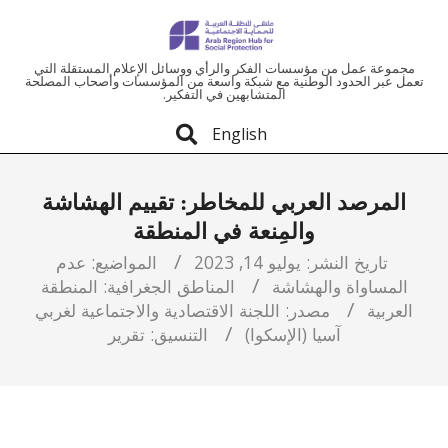
ملتقى
مجموعة عمل من مؤسسات الفكر والرأي ووسائل الإعلام المستقلة التي
تعمل عبر الحدود الوطنية مع شبكة واسعة من المؤسسات وأصحاب المصلحة
المتشابهين في التفكير.
المنطقة
English
العربية
المرصد العربي للمخاطر: تقييم الهشاشة
للحماية
والمِنعة في المنطقة
الاجتماعية
تاريخ النشر:
يوليو 14, 2023
المواضيع:
عدم
المساواة والهشاشة
المناطق الجغرافية:
المنطقة
العربية
مصدر:
اللجنة الاقتصادية والاجتماعية لغربي
آسيا (الإسكوا)
التنسيق:
تقرير