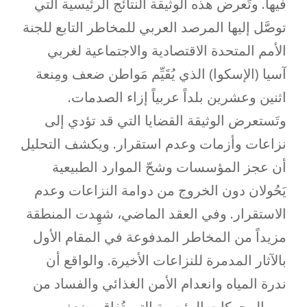
فيها. وتَعرض هذه الوثيقة النتائج الرئيسية التي
توصَّل إليها المرصد العربي للمخاطر التابع للجنة
الأمم المتحدة الاقتصادية والاجتماعية لغربي
آسيا (الإسكوا) الذي يُقَيِّم مَواطن ضعف ومِنعة
اثنين وعشرين بلداً عربياً إزاء الصدمات.
وتَستعرض الوثيقة القضايا التي قد تؤدي إلى
نزاعات وأزمات وعدم استقرار. ويكشف التحليل
أن عجز المؤسسات وشحّ الموارد الطبيعية
يَحُولان دون الخروج من دوامة النزاعات وعدم
الاستقرار. وفي العقد الماضي، شهِدت المنطقة
مزيداً من المخاطر المدفوعة في المقام الأول
بالآثار المدمرة للنزاعات الأخيرة. والواقع أن
ندرة المياه وانعدام الأمن الغذائي والفساد من
بين المحركات الرئيسية التي تُفاقِم ضعف