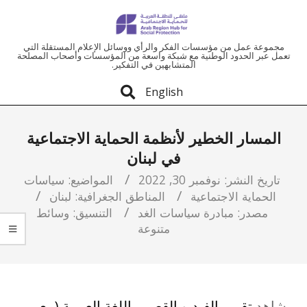
ملتقى
مجموعة عمل من مؤسسات الفكر والرأي ووسائل الإعلام المستقلة التي
تعمل عبر الحدود الوطنية مع شبكة واسعة من المؤسسات وأصحاب المصلحة
المتشابهين في التفكير.
المنطقة
English
العربية
المسار الخطير لأنظمة الحماية الاجتماعية
للحماية
في لبنان
الاجتماعية
تاريخ النشر:
نوفمبر 30, 2022
المواضيع:
سياسات
الحماية الاجتماعية
المناطق الجغرافية:
لبنان
مصدر:
مبادرة سياسات الغد
التنسيق:
وسائط
متنوعة
شاهد
تقرير الفيديو القصير باللغة العربية (مع