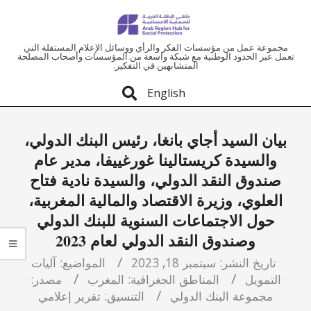
ملتقى
مجموعة عمل من مؤسسات الفكر والرأي ووسائل الإعلام المستقلة التي
تعمل عبر الحدود الوطنية مع شبكة واسعة من المؤسسات وأصحاب المصلحة
المتشابهين في التفكير.
المنطقة
English
العربية
بيان السيد أجاي بانغا، رئيس البنك الدولي،
للحماية
والسيدة كريستالينا غورغييفا، مدير عام
صندوق النقد الدولي، والسيدة نادية فتاح
الاجتماعية
العلوي، وزيرة الاقتصاد والمالية المغربية،
حول الاجتماعات السنوية للبنك الدولي
وصندوق النقد الدولي لعام 2023
تاريخ النشر:
سبتمبر 18, 2023
المواضيع:
آليات
التمويل
المناطق الجغرافية:
المغرب
مصدر:
مجموعة البنك الدولي
التنسيق:
تقرير إعلامي