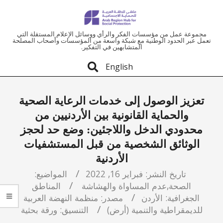
ملتقى
مجموعة عمل من مؤسسات الفكر والرأي ووسائل الإعلام المستقلة التي
تعمل عبر الحدود الوطنية مع شبكة واسعة من المؤسسات وأصحاب المصلحة
المتشابهين في التفكير.
المنطقة
English
العربية
تعزيز الوصول إلى خدمات الرعاية الصحية
للحماية
والحماية القانونية بين الأردنيين من
محدودي الدخل واللاجئين: وضع حد لحجز
الاجتماعية
الوثائق الشخصية من قبل المستشفيات
الأردنية
تاريخ النشر:
فبراير 16, 2022
المواضيع:
الصحة
,
عدم المساواة والهشاشة
المناطق
الجغرافية:
الأردن
مصدر:
منظمة النهضة العربية
للديمقراطية والتنمية (أرض)
التنسيق:
ورقة بحثية