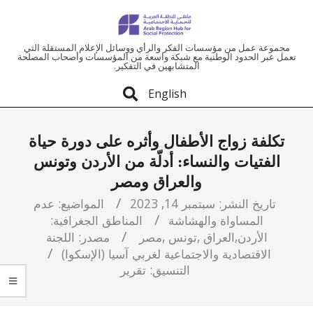
ملتقى
مجموعة عمل من مؤسسات الفكر والرأي ووسائل الإعلام المستقلة التي
تعمل عبر الحدود الوطنية مع شبكة واسعة من المؤسسات وأصحاب المصلحة
المتشابهين في التفكير.
المنطقة
English
العربية
تكلفة زواج الأطفال وأثره على دورة حياة
للحماية
الفتيات والنساء: أدلّة من الأردن وتونس
والعراق ومصر
الاجتماعية
تاريخ النشر:
سبتمبر 14, 2023
المواضيع:
عدم
المساواة والهشاشة
المناطق الجغرافية:
الأردن
,
العراق
,
تونس
,
مصر
مصدر:
اللجنة
الاقتصادية والاجتماعية لغربي آسيا (الإسكوا)
التنسيق:
تقرير