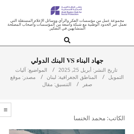
ملتقى
مجموعة عمل من مؤسسات الفكر والرأي ووسائل الإعلام المستقلة التي
تعمل عبر الحدود الوطنية مع شبكة واسعة من المؤسسات وأصحاب المصلحة
المتشابهين في التفكير.
المنطقة
العربية
جهاد البناء VS البنك الدولي
للحماية
تاريخ النشر:
أبريل 25, 2025
المواضيع:
آليات
التمويل
المناطق الجغرافية:
لبنان
مصدر:
موقع
الاجتماعية
صفر
التنسيق:
مقال
الكاتب: محمد الخنسا