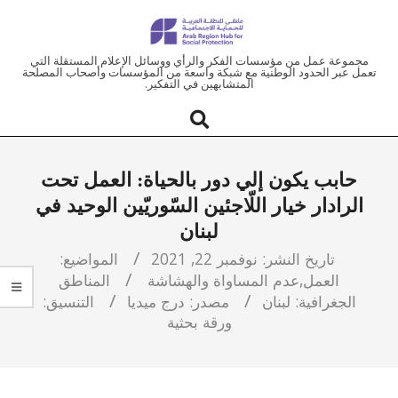
ملتقى
مجموعة عمل من مؤسسات الفكر والرأي ووسائل الإعلام المستقلة التي
تعمل عبر الحدود الوطنية مع شبكة واسعة من المؤسسات وأصحاب المصلحة
المتشابهين في التفكير.
المنطقة
العربية
حابب يكون إلي دور بالحياة: العمل تحت
للحماية
الرادار خيار اللّاجئين السّوريّين الوحيد في
لبنان
الاجتماعية
تاريخ النشر:
نوفمبر 22, 2021
المواضيع:
العمل
,
عدم المساواة والهشاشة
المناطق
الجغرافية:
لبنان
مصدر:
درج ميديا
التنسيق:
ورقة بحثية