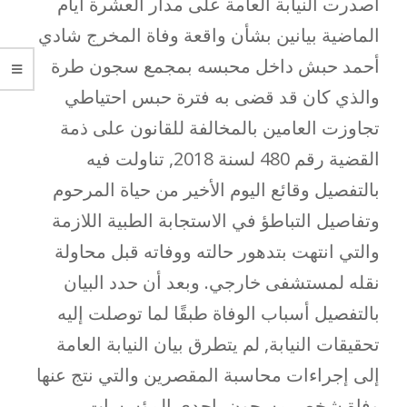
أصدرت النيابة العامة على مدار العشرة أيام
الماضية بيانين بشأن واقعة وفاة المخرج شادي
أحمد حبش داخل محبسه بمجمع سجون طرة
والذي كان قد قضى به فترة حبس احتياطي
تجاوزت العامين بالمخالفة للقانون على ذمة
القضية رقم 480 لسنة 2018, تناولت فيه
بالتفصيل وقائع اليوم الأخير من حياة المرحوم
وتفاصيل التباطؤ في الاستجابة الطبية اللازمة
والتي انتهت بتدهور حالته ووفاته قبل محاولة
نقله لمستشفى خارجي. وبعد أن حدد البيان
بالتفصيل أسباب الوفاة طبقًا لما توصلت إليه
تحقيقات النيابة, لم يتطرق بيان النيابة العامة
إلى إجراءات محاسبة المقصرين والتي نتج عنها
وفاة شخص مسجون بإحدى المؤسسات