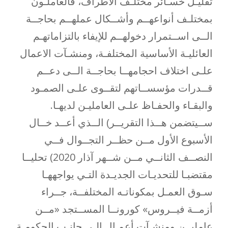
تقليـل خسـائر مختلـف الأطراف، فالعاملـون
بمختلـف أنواعهــم وأشــكال عملهــم بحاجــة
الــى اســتمرار دخولهــم للإيفاء بالتزاماتهـم
العائليـة الأساسية المختلفـة، ومنشـآت الاعمال
علـى اختلاف احجامهــا بحاجــة الــى دعــم
قــدرات مؤسســاتهم لتقــوى علـى الصمـود
والبقـاء والحفـاظ علـى العامليـن لديهـا.
ســيتضمن هــذا التقريــر) الــذي أعــد خــال
الأسبوع الأول مــن حظــر التجــوال فــي
النصــف الثانــي مــن شــهر آذار 2020) تحليــا
مقتضبـا للتحديـات الجديـدة التـي يواجههـا
سـوق العمـل بمكوناتـه المختلفــة، جــراء
أزمــة فيــروس» كورونــا المســتجد «مــن
عامليــن ومنشـآت أعمـال الـى جانـب الحكومـة