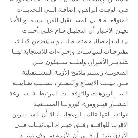
فـي الوقـت الراهـن، إضافـة الــى التحديــات
المتوقعــة فــي المســتقبل القريــب. مــع الأخذ
بعيـن الاعتبار أن التحليـل قـام علـى أحـدث
بيانـات إحصائيـة متاحـة لنـا. وسـيتضمن كذلـك
مقترحـات لسياسـات وإجـراءات للاستجابة لهــا
لتقديــر الأضرار. ولعلــه ســيكون مــن
الصعوبــة رســم ملامح الأزمة المســتقبلية
مــن حيــث الاتساع والعمــق، بســبب ضبابيــة
الســيناريوهات والتوقعــات المرتبطــة بســرعة
انتشــار فيــروس» كورونــا المســتجد
«واتســاعها عالميــا ومحليــا، الا أن الســيناريو
الأقرب للواقــع وفــق خبــراء الوبائيــات فــي
الأردن يتمثــل فــي أن الأزمة ســوف تمتــد