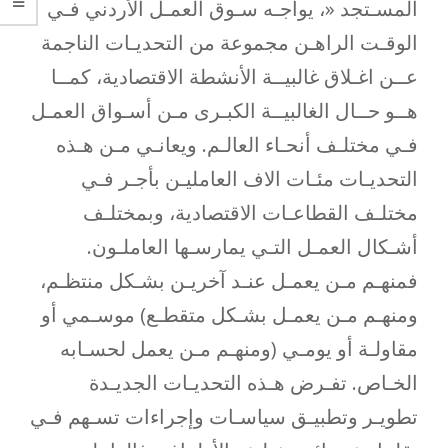
المسـتجد «، يواجـه سـوق العمـل الأردني فـي
الوقـت الراهـن مجموعة من التحديـات الناجمة
عــن اغـلاق غالبيــة الأنشطة الاقتصادية، كمــا
هــو حــال الغالبيــة الكبـرى مـن أسـواق العمـل
فـي مختلـف أنحـاء العالـم. ويعانـي مـن هـذه
التحديـات مئـات الاف العامليـن بأجـر فـي
مختلـف القطاعـات الاقتصادية، وبمختلـف
أشـكال العمـل التـي يمارسـها العاملـون.
فمنهـم مـن يعمـل عنـد آخريـن بشـكل منتظـم،
ومنهـم مـن يعمـل بشـكل متقطـع) موسـمي أو
مقاولـة أو يومـي (ومنهـم مـن يعمل لحسـابه
الخـاص. تفـرض هـذه التحديـات الجديـدة
تطويـر وتطبيـق سياسـات وإجراءات تسـهم فـي