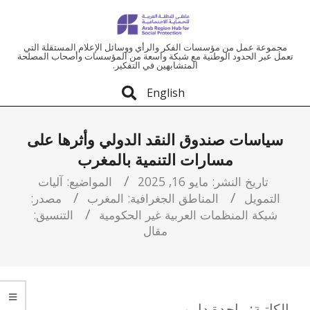
ملتقى
مجموعة عمل من مؤسسات الفكر والرأي ووسائل الإعلام المستقلة التي
تعمل عبر الحدود الوطنية مع شبكة واسعة من المؤسسات وأصحاب المصلحة
المتشابهين في التفكير.
المنطقة
English
العربية
سياسات صندوق النقد الدولي وأثرها على
للحماية
مسارات التنمية بالمغرب
الاجتماعية
تاريخ النشر:
مايو 16, 2025
المواضيع:
آليات
التمويل
المناطق الجغرافية:
المغرب
مصدر:
شبكة المنظمات العربية غير الحكومية
التنسيق:
مقال
الكاتبة: ماجدة دامو