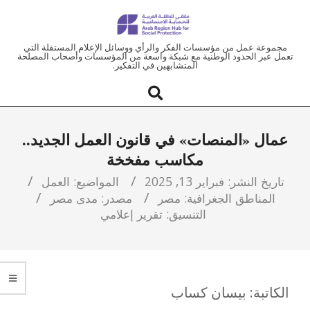
ملتقى
مجموعة عمل من مؤسسات الفكر والرأي ووسائل الإعلام المستقلة التي
تعمل عبر الحدود الوطنية مع شبكة واسعة من المؤسسات وأصحاب المصلحة
المتشابهين في التفكير.
المنطقة
العربية
عمال «المنصات» في قانون العمل الجديد..
للحماية
مكاسب مفخخة
الاجتماعية
تاريخ النشر:
فبراير 13, 2025
المواضيع:
العمل
المناطق الجغرافية:
مصر
مصدر:
مدى مصر
التنسيق:
تقرير إعلامي
الكاتبة: بيسان كساب