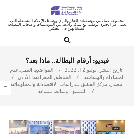
ملتقى
مجموعة عمل من مؤسسات الفكر والرأي ووسائل الإعلام المستقلة التي
تعمل عبر الحدود الوطنية مع شبكة واسعة من المؤسسات وأصحاب المصلحة
المتشابهين في التفكير.
المنطقة
العربية
فيديو: أرقام البطالة.. ماذا بعد؟
للحماية
تاريخ النشر:
يونيو 12, 2022
المواضيع:
العمل
,
عدم
المساواة والهشاشة
المناطق الجغرافية:
الأردن
الاجتماعية
مصدر:
مركز الفينيق للدراسات الاقتصادية والمعلوماتية
التنسيق:
وسائط متنوعة