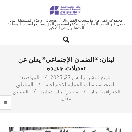
ملتقى
مجموعة عمل من مؤسسات الفكر والرأي ووسائل الإعلام المستقلة التي
تعمل عبر الحدود الوطنية مع شبكة واسعة من المؤسسات وأصحاب المصلحة
المتشابهين في التفكير.
المنطقة
العربية
لبنان: “الضمان الإجتماعي” يعلن عن
للحماية
تعديلات جديدة
الاجتماعية
تاريخ النشر:
مارس 27, 2025
المواضيع:
الصحة
,
سياسات الحماية الاجتماعية
المناطق
الجغرافية:
لبنان
مصدر:
لبنان ديبايت
التنسيق:
مقال