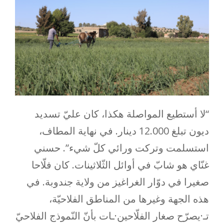
“لا أستطيع المواصلة هكذا، كان عليّ تسديد
ديون تبلغ 12.000 دينار. في نهاية المطاف،
استسلمت وتركت ورائي كلّ شيء”. حسني
غنّاي هو شابّ في أوائل الثّلاثينات. كان فلّاحا
صغيرا في دوّار الغراغيز من ولاية جندوبة. في
هذه الجهة وغيرها من المناطق الفلاحيّة،
تـ·يصرّح صغار الفلّاحين·ـات بأنّ النّموذج الفلاحيّ