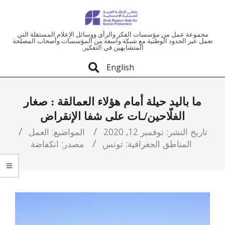
ملتقى
مجموعة عمل من مؤسسات الفكر والرأي ووسائل الإعلام المستقلة التي
تعمل عبر الحدود الوطنية مع شبكة واسعة من المؤسسات وأصحاب المصلحة
المتشابهين في التفكير.
المنطقة
English
العربية
ما باليد حيلة أمام هؤلاء العمالقة : صغار
للحماية
الفلّاحين/ـات على شفا الإنقراض
الاجتماعية
تاريخ النشر:
نوفمبر 12, 2020
المواضيع:
العمل
المناطق الجغرافية:
تونس
مصدر:
انكفاضة