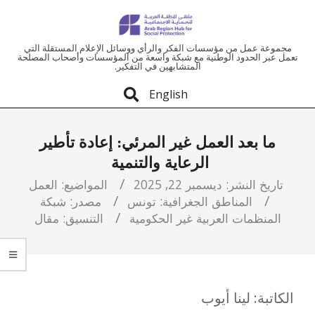
ملتقى
مجموعة عمل من مؤسسات الفكر والرأي ووسائل الإعلام المستقلة التي
تعمل عبر الحدود الوطنية مع شبكة واسعة من المؤسسات وأصحاب المصلحة
المتشابهين في التفكير.
المنطقة
English
العربية
ما بعد العمل غير المرئي: إعادة تأطير
للحماية
الرعاية والتنمية
الاجتماعية
تاريخ النشر:
ديسمبر 22, 2025
المواضيع:
العمل
المناطق الجغرافية:
تونس
مصدر:
شبكة
المنظمات العربية غير الحكومية
التنسيق:
مقال
الكاتبة: لينا أيوب