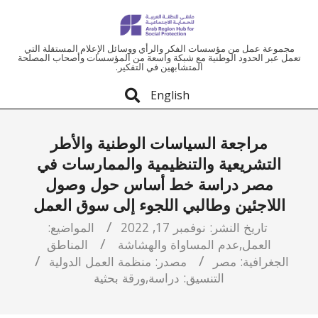
ملتقى
مجموعة عمل من مؤسسات الفكر والرأي ووسائل الإعلام المستقلة التي
تعمل عبر الحدود الوطنية مع شبكة واسعة من المؤسسات وأصحاب المصلحة
المتشابهين في التفكير.
المنطقة
English
العربية
مراجعة السياسات الوطنية والأطر
للحماية
التشريعية والتنظيمية والممارسات في
مصر دراسة خط أساس حول وصول
الاجتماعية
اللاجئين وطالبي اللجوء إلى سوق العمل
تاريخ النشر:
نوفمبر 17, 2022
المواضيع:
العمل
,
عدم المساواة والهشاشة
المناطق
الجغرافية:
مصر
مصدر:
منظمة العمل الدولية
التنسيق:
دراسة
,
ورقة بحثية