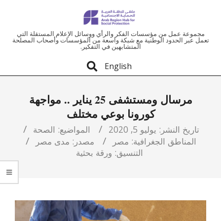
ملتقى
مجموعة عمل من مؤسسات الفكر والرأي ووسائل الإعلام المستقلة التي
تعمل عبر الحدود الوطنية مع شبكة واسعة من المؤسسات وأصحاب المصلحة
المتشابهين في التفكير.
المنطقة
English
العربية
مرسال ومستشفى 25 يناير .. مواجهة
للحماية
كورونا بوعي مختلف
الاجتماعية
تاريخ النشر:
يوليو 5, 2020
المواضيع:
الصحة
المناطق الجغرافية:
مصر
مصدر:
مدى مصر
التنسيق:
ورقة بحثية