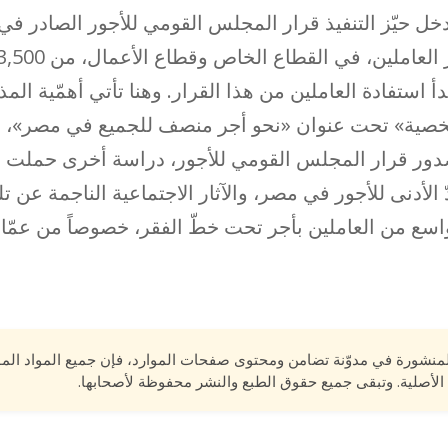
دخل حيّز التنفيذ قرار المجلس القومي للأجور الصادر في
 استفادة العاملين من هذا القرار. وهنا تأتي أهمّية الم
شخصية» تحت عنوان «نحو أجر منصف للجميع في مصر»، ل
دور قرار المجلس القومي للأجور، دراسة أخرى حملت ال
دّ الأدنى للأجور في مصر، والآثار الاجتماعية الناجمة ع
سع من العاملين بأجر تحت خطّ الفقر، خصوصاً من عمّا
لمنشورة في مدوّنة تضامن ومحتوى صفحات الموارد، فإن جميع المواد الم
الأصلية. وتبقى جميع حقوق الطبع والنشر محفوظة لأصحابها.