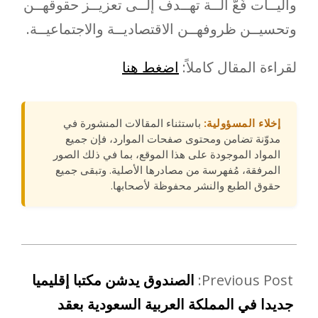
وآليــات فّعّ الــة تهــدف إلــى تعزيــز حقوقهــن
وتحسيــن ظروفهــن الاقتصاديــة والاجتماعيــة.
لقراءة المقال كاملاً:
اضغط هنا
إخلاء المسؤولية:
باستثناء المقالات المنشورة في
مدوّنة تضامن ومحتوى صفحات الموارد، فإن جميع
المواد الموجودة على هذا الموقع، بما في ذلك الصور
المرفقة، مُفهرسة من مصادرها الأصلية. وتبقى جميع
حقوق الطبع والنشر محفوظة لأصحابها.
Previous Post:
الصندوق يدشن مكتبا إقليميا
جديدا في المملكة العربية السعودية بعقد