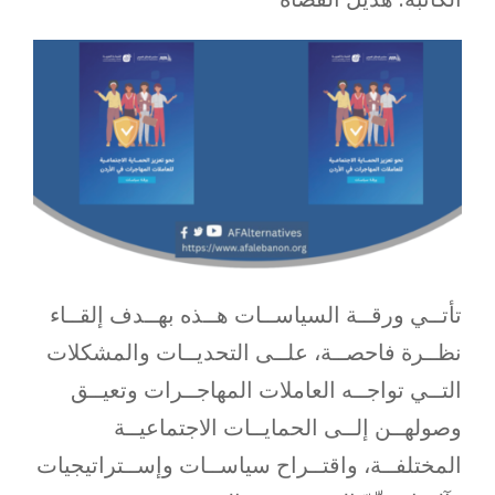
تأتــي ورقــة السياســات هــذه بهــدف إلقــاء
نظــرة فاحصــة، علــى التحديــات والمشكلات
التــي تواجــه العاملات المهاجــرات وتعيــق
وصولهــن إلــى الحمايــات الاجتماعيــة
المختلفــة، واقتــراح سياســات وإســتراتيجيات