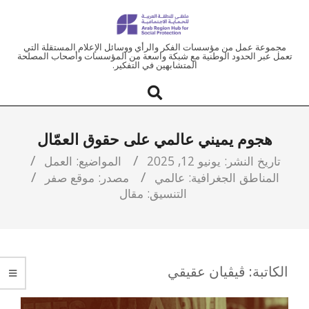
ملتقى
مجموعة عمل من مؤسسات الفكر والرأي ووسائل الإعلام المستقلة التي
تعمل عبر الحدود الوطنية مع شبكة واسعة من المؤسسات وأصحاب المصلحة
المتشابهين في التفكير.
المنطقة
العربية
هجوم يميني عالمي على حقوق العمّال
للحماية
تاريخ النشر:
يونيو 12, 2025
المواضيع:
العمل
المناطق الجغرافية:
عالمي
مصدر:
موقع صفر
الاجتماعية
التنسيق:
مقال
الكاتبة: ڤيڤيان عقيقي