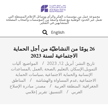
ملتقى
مجموعة عمل من مؤسسات الفكر والرأي ووسائل الإعلام المستقلة التي
تعمل عبر الحدود الوطنية مع شبكة واسعة من المؤسسات وأصحاب المصلحة
المتشابهين في التفكير.
المنطقة
English
العربية
26 يومًا من النشاطيّة من أجل الحماية
للحماية
الاجتماعية لسنة 2023
الاجتماعية
تاريخ النشر:
أبريل 12, 2023
المواضيع:
آليات
التمويل
,
الإسكان
,
التعليم
,
الصحة
,
العمل
,
المساعدات
اﻹنسانية والحماية الاجتماعية
,
سياسات الحماية
الاجتماعية
,
عدم المساواة والهشاشة
المناطق
الجغرافية:
المنطقة العربية
مصدر:
مبادرة الإصلاح
العربي
التنسيق:
تقرير إعلامي