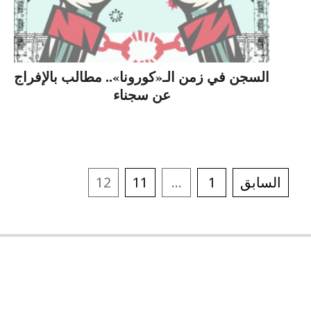
السجن في زمن الـ«كورونا».. مطالب بالإفراج
عن سجناء
السابق
1
…
11
12